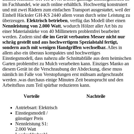
im Fachhandel, wie auch online erhältlich. Hochwertig konstruiert
und mit zwei Rädern zum einfachen Transport ausgestattet, weil der
Einhell Häcksler GH-KS 2440 allem voran durch seine Leistung zu
überzeugen.
Elektrisch betrieben
, verfüg das Modell über einen
Nennleistung von 2.000 Watt
, wodurch Hölzer aller Art bis zu
einer Materialstärke von 40 Millimetern problemfrei bearbeitet
werden. Zudem sind
die im Gerät verbauten Messer nicht nur
schräg gestellt und aus hochwertigem Spezialstahl fertigt,
sondern auch mit wenigen Handgriffen wechselbar.
Alles in
allem also ein überaus kompaktes und hochwertiges
Einstiegsmodell, dass nahezu alle Schnittabfälle aus dem heimischen
Garten problemfrei zu Mulch verarbeiten kann. Einziges Manko an
diesem Gerät ist die Verschraubung der Abdeckung, diese muss
nämlich im Falle von Verstopfungen erst mühsam aufgeschraubt
werden ,was durchaus einige Minuten Zeit beansprucht und den
Arbeitsfluss zum Teil spürbar reduzieren kann.
Vorteile
Nachteile
Antriebsart: Elektrisch
Einstiegsmodell /
günstiger Preis
Nennleistung S1:
2.000 Watt