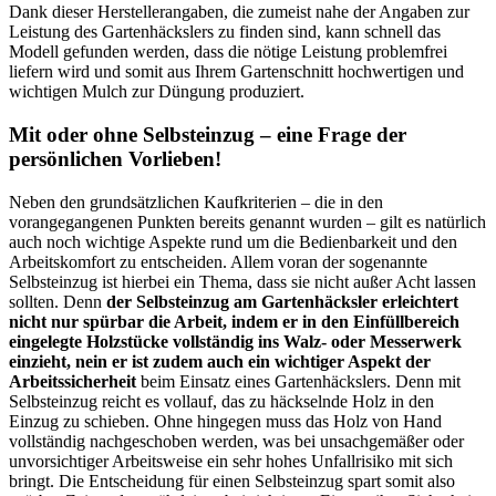
Dank dieser Herstellerangaben, die zumeist nahe der Angaben zur
Leistung des Gartenhäckslers zu finden sind, kann schnell das
Modell gefunden werden, dass die nötige Leistung problemfrei
liefern wird und somit aus Ihrem Gartenschnitt hochwertigen und
wichtigen Mulch zur Düngung produziert.
Mit oder ohne Selbsteinzug – eine Frage der
persönlichen Vorlieben!
Neben den grundsätzlichen Kaufkriterien – die in den
vorangegangenen Punkten bereits genannt wurden – gilt es natürlich
auch noch wichtige Aspekte rund um die Bedienbarkeit und den
Arbeitskomfort zu entscheiden. Allem voran der sogenannte
Selbsteinzug ist hierbei ein Thema, dass sie nicht außer Acht lassen
sollten. Denn
der Selbsteinzug am Gartenhäcksler erleichtert
nicht nur spürbar die Arbeit, indem er in den Einfüllbereich
eingelegte Holzstücke vollständig ins Walz- oder Messerwerk
einzieht, nein er ist zudem auch ein wichtiger Aspekt der
Arbeitssicherheit
beim Einsatz eines Gartenhäckslers. Denn mit
Selbsteinzug reicht es vollauf, das zu häckselnde Holz in den
Einzug zu schieben. Ohne hingegen muss das Holz von Hand
vollständig nachgeschoben werden, was bei unsachgemäßer oder
unvorsichtiger Arbeitsweise ein sehr hohes Unfallrisiko mit sich
bringt. Die Entscheidung für einen Selbsteinzug spart somit also