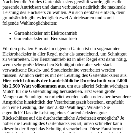
Nachdem die Art des Gartenhäckslers gewählt wurde, gilt es die
passende Antriebsart und damit verbunden natürlich die maximale
Leistung des Häckslers zu wählen. An sich denkbar einfach, denn
grundsätzlich gibt es lediglich zwei Antriebsarten und somit
folgende Wahlmöglichkeiten:
Gartenhäcksler mit Elektroantrieb
Gartenhäcksler mit Benzinantrieb
Für den privaten Einsatz im eigenen Garten ist ein sogenannter
Elektrohäcksler in aller Regel mehr als ausreichend, um Schnittgut
zu verarbeiten. Der Benzinantrieb ist in aller Regel erst dann nötig,
wenn sehr große Menschen Schnittgut oder aber sehr stark
verwachsene Busch- und Strauchschnitte verarbeitet werden
müssen. Ähnlich sieht es mit der Leistung des Gartenhäckslers aus.
Hier reicht oftmals der handelsübliche Durchschnitt von 2.000
bis 2.500 Watt vollkommen aus
, um aus allerlei Schnitt wichtigen
Mulch für die Gartendüngung herzustellen. Erst wenn große
Mengen an Schnittgut verarbeitet werden sollen oder aber besondere
Ansprüche hinsichtlich der Verarbeitungszeit bestehen, empfiehlt
sich eine Leistung, die über 2.800 Watt liegt. Wussten Sie
eigentlich? Das die Leistung eines Gartenhäckslers gute
Rückschlüsse auf die durchschnittliche Arbeitszeit ermöglicht? Je
höher die Leistung des Gartenhäckslers ist, umso schneller kann
dieser in der Regel das Schnittgut verarbeiten. Diese Faustformel