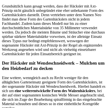
Grundsätzlich kann gesagt werden, dass der Häcksler mit Axt-
Prinzip nicht gänzlich unbegründet eine eher unbekannte Form des
Gartenhäckslers darstellt. Denn vertrieben unter dem Namen Neo
findet man diese Form des Gartenhäckslers nicht in jedem
Fachhandel. Zudem kann dieses Modell nur bis zu einer
durchschnittlichen Materialstärke von 35 Millimeter verwendet
werden. Da jedoch die meisten Bäume und Sträucher eine durchaus
spürbar stärkere Materialstärke vorweisen, ist der alleinige Einsatz
dieses Typus nur bedingt empfehlenswert, weswegen der
sogenannte Häcksler mit Axt-Prinzip in der Regel als ergänzendes
Werkzeug angesehen wird und nicht als vielseitig einsetzbarer
Gartenhäcksler für jeden Einsatzbereich geeignet ist.
Der Häcksler mit Wendeschneidwerk – Mulchen um
den Heizbedarf zu decken
Eine weitere, wenngleich auch zu Recht weniger für den
alltäglichen Garteneinsatz geeignete Form des Gartenhäckslers, ist
der sogenannte Häcksler mit Wendeschneidwerk. Hierbei handelt es
sich um
eine weiterentwickelte Form des Walzenhäckslers
, bei
der auf einer sogenannten konischen Welle Messer angebracht sind,
die sich im Zuge der Bearbeitung spiralförmig in das eingebrachte
Material schrauben und dieses so in eine einheitliche Korngröße