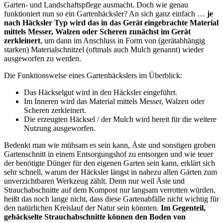
Garten- und Landschaftspflege ausmacht. Doch wie genau
funktioniert nun so ein Gartenhäcksler? An sich ganz einfach …
je
nach Häcksler Typ wird das in das Gerät eingebrachte Material
mittels Messer, Walzen oder Scheren zunächst im Gerät
zerkleinert
, um dann im Anschluss in Form von (gerätabhängig
starken) Materialschnitzel (oftmals auch Mulch genannt) wieder
ausgeworfen zu werden.
Die Funktionsweise eines Gartenhäckslers im Überblick:
Das Häckselgut wird in den Häcksler eingeführt.
Im Inneren wird das Material mittels Messer, Walzen oder
Scheren zerkleinert.
Die erzeugten Häcksel / der Mulch wird bereit für die weitere
Nutzung ausgeworfen.
Bedenkt man wie mühsam es sein kann, Äste und sonstigen groben
Gartenschnitt in einem Entsorgungshof zu entsorgen und wie teuer
der benötigte Dünger für den eigenen Garten sein kann, erklärt sich
sehr schnell, warum der Häcksler längst in nahezu allen Gärten zum
unverzichtbaren Werkzeug zählt. Denn nur weil Äste und
Strauchabschnitte auf dem Kompost nur langsam verrotten würden,
heißt das noch lange nicht, dass diese Gartenabfälle nicht wichtig für
den natürlichen Kreislauf der Natur sein könnten.
Im Gegenteil,
gehäckselte Strauchabschnitte können den Boden von