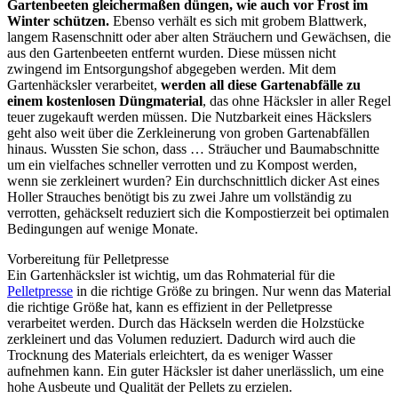
Gartenbeeten gleichermaßen düngen, wie auch vor Frost im
Winter schützen.
Ebenso verhält es sich mit grobem Blattwerk,
langem Rasenschnitt oder aber alten Sträuchern und Gewächsen, die
aus den Gartenbeeten entfernt wurden. Diese müssen nicht
zwingend im Entsorgungshof abgegeben werden. Mit dem
Gartenhäcksler verarbeitet,
werden all diese Gartenabfälle zu
einem kostenlosen Düngmaterial
, das ohne Häcksler in aller Regel
teuer zugekauft werden müssen. Die Nutzbarkeit eines Häckslers
geht also weit über die Zerkleinerung von groben Gartenabfällen
hinaus. Wussten Sie schon, dass … Sträucher und Baumabschnitte
um ein vielfaches schneller verrotten und zu Kompost werden,
wenn sie zerkleinert wurden? Ein durchschnittlich dicker Ast eines
Holler Strauches benötigt bis zu zwei Jahre um vollständig zu
verrotten, gehäckselt reduziert sich die Kompostierzeit bei optimalen
Bedingungen auf wenige Monate.
Vorbereitung für Pelletpresse
Ein Gartenhäcksler ist wichtig, um das Rohmaterial für die
Pelletpresse
in die richtige Größe zu bringen. Nur wenn das Material
die richtige Größe hat, kann es effizient in der Pelletpresse
verarbeitet werden. Durch das Häckseln werden die Holzstücke
zerkleinert und das Volumen reduziert. Dadurch wird auch die
Trocknung des Materials erleichtert, da es weniger Wasser
aufnehmen kann. Ein guter Häcksler ist daher unerlässlich, um eine
hohe Ausbeute und Qualität der Pellets zu erzielen.