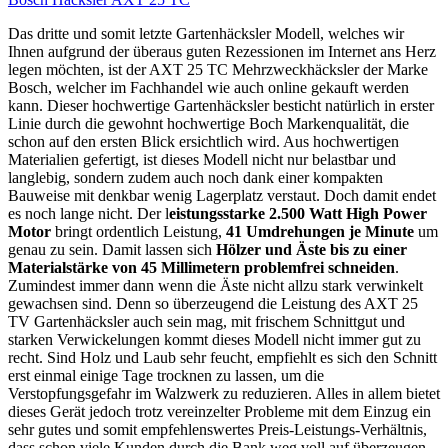
Das dritte und somit letzte Gartenhäcksler Modell, welches wir
Ihnen aufgrund der überaus guten Rezessionen im Internet ans Herz
legen möchten, ist der AXT 25 TC Mehrzweckhäcksler der Marke
Bosch, welcher im Fachhandel wie auch online gekauft werden
kann. Dieser hochwertige Gartenhäcksler besticht natürlich in erster
Linie durch die gewohnt hochwertige Boch Markenqualität, die
schon auf den ersten Blick ersichtlich wird. Aus hochwertigen
Materialien gefertigt, ist dieses Modell nicht nur belastbar und
langlebig, sondern zudem auch noch dank einer kompakten
Bauweise mit denkbar wenig Lagerplatz verstaut. Doch damit endet
es noch lange nicht. Der l
eistungsstarke 2.500 Watt High Power
Motor
bringt ordentlich Leistung,
41 Umdrehungen je Minute
um
genau zu sein. Damit lassen sich
Hölzer und Äste bis zu einer
Materialstärke von 45 Millimetern problemfrei schneiden
.
Zumindest immer dann wenn die Äste nicht allzu stark verwinkelt
gewachsen sind. Denn so überzeugend die Leistung des AXT 25
TV Gartenhäcksler auch sein mag, mit frischem Schnittgut und
starken Verwickelungen kommt dieses Modell nicht immer gut zu
recht. Sind Holz und Laub sehr feucht, empfiehlt es sich den Schnitt
erst einmal einige Tage trocknen zu lassen, um die
Verstopfungsgefahr im Walzwerk zu reduzieren. Alles in allem bietet
dieses Gerät jedoch trotz vereinzelter Probleme mit dem Einzug ein
sehr gutes und somit empfehlenswertes Preis-Leistungs-Verhältnis,
dass schon viele Kunden durch die Bank weg voll auf überzeugen