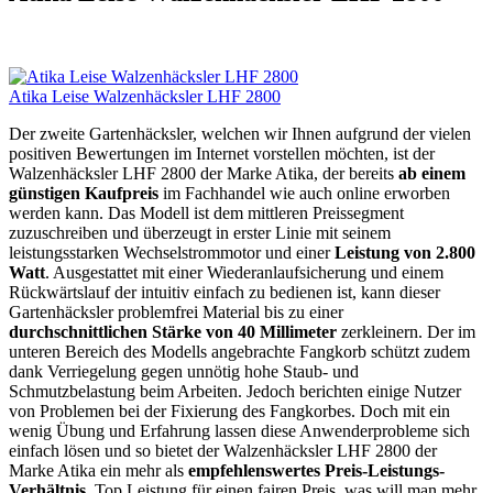
Atika Leise Walzenhäcksler LHF 2800
Der zweite Gartenhäcksler, welchen wir Ihnen aufgrund der vielen
positiven Bewertungen im Internet vorstellen möchten, ist der
Walzenhäcksler LHF 2800 der Marke Atika, der bereits
ab einem
günstigen Kaufpreis
im Fachhandel wie auch online erworben
werden kann. Das Modell ist dem mittleren Preissegment
zuzuschreiben und überzeugt in erster Linie mit seinem
leistungsstarken Wechselstrommotor und einer
Leistung von 2.800
Watt
. Ausgestattet mit einer Wiederanlaufsicherung und einem
Rückwärtslauf der intuitiv einfach zu bedienen ist, kann dieser
Gartenhäcksler problemfrei Material bis zu einer
durchschnittlichen Stärke von 40 Millimeter
zerkleinern. Der im
unteren Bereich des Modells angebrachte Fangkorb schützt zudem
dank Verriegelung gegen unnötig hohe Staub- und
Schmutzbelastung beim Arbeiten. Jedoch berichten einige Nutzer
von Problemen bei der Fixierung des Fangkorbes. Doch mit ein
wenig Übung und Erfahrung lassen diese Anwenderprobleme sich
einfach lösen und so bietet der Walzenhäcksler LHF 2800 der
Marke Atika ein mehr als
empfehlenswertes Preis-Leistungs-
Verhältnis
. Top Leistung für einen fairen Preis, was will man mehr,