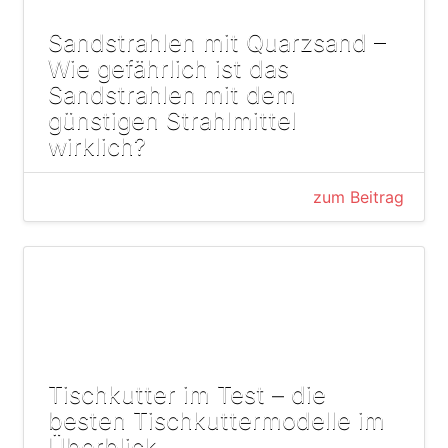
Sandstrahlen mit Quarzsand –
Wie gefährlich ist das
Sandstrahlen mit dem
günstigen Strahlmittel
wirklich?
zum Beitrag
Tischkutter im Test – die
besten Tischkuttermodelle im
Überblick