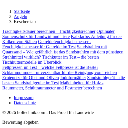
Startseite
Angeln
Kescherstab
Trächtigkeitsdauer berechnen - Trächtigkeitsrechner
Optimaler
Sonnenschutz für Landwirt und Tiere
Kalkfarbe: Anleitung für das
Kalken von Ställen
Getreidefeuchtigkeitsmesser -
Feuchtigkeitsmesser für Getreide im Test
Sandstrahlen mit
Quarzsand – Wie gefährlich ist das Sandstrahlen mit dem günstigen
Strahlmittel wirklich?
Tischkutter im Test – die besten
Tischkuttermodelle im Überblick
Fettpressen im Test – welche Fettpresse ist die Beste?
Schlammpumpe – unverzichtbar für die Reinigung von Teichen
Erntenetze für Obst und Oliven
Jodoformäther
Sandstrahlgerät – die
besten Sandstrahlgeräte im Test
Maßeinheiten für Holz -
Raummeter, Schüttraummeter und Festmeter berechnen
Impressum
Datenschutz
© 2026 hoftechnik.com - Das Protal für Landwirte
Bewertung abgeben