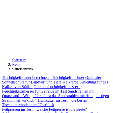
Startseite
Reiten
Sattelschrank
Trächtigkeitsdauer berechnen - Trächtigkeitsrechner
Optimaler
Sonnenschutz für Landwirt und Tiere
Kalkfarbe: Anleitung für das
Kalken von Ställen
Getreidefeuchtigkeitsmesser -
Feuchtigkeitsmesser für Getreide im Test
Sandstrahlen mit
Quarzsand – Wie gefährlich ist das Sandstrahlen mit dem günstigen
Strahlmittel wirklich?
Tischkutter im Test – die besten
Tischkuttermodelle im Überblick
Fettpressen im Test – welche Fettpresse ist die Beste?