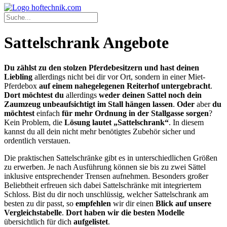
Sattelschrank Angebote
Du zählst zu den stolzen Pferdebesitzern und hast deinen
Liebling
allerdings nicht bei dir vor Ort, sondern in einer Miet-
Pferdebox
auf einem nahegelegenen Reiterhof untergebracht
.
Dort möchtest du
allerdings
weder deinen Sattel noch dein
Zaumzeug unbeaufsichtigt im Stall hängen lassen
.
Oder
aber
du
möchtest
einfach
für mehr Ordnung in der Stallgasse sorgen
?
Kein Problem, die
Lösung lautet „Sattelschrank“
. In diesem
kannst du all dein nicht mehr benötigtes Zubehör sicher und
ordentlich verstauen.
Die praktischen Sattelschränke gibt es in unterschiedlichen Größen
zu erwerben. Je nach Ausführung können sie bis zu zwei Sättel
inklusive entsprechender Trensen aufnehmen. Besonders großer
Beliebtheit erfreuen sich dabei Sattelschränke mit integriertem
Schloss. Bist du dir noch unschlüssig, welcher Sattelschrank am
besten zu dir passt, so
empfehlen
wir dir einen
Blick auf unsere
Vergleichstabelle
.
Dort haben wir die besten Modelle
übersichtlich für dich
aufgelistet
.