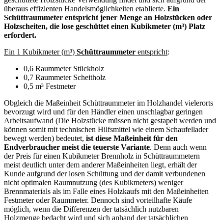
überaus effizienten Handelsmöglichkeiten etablierte.
Ein
Schüttraummeter entspricht jener Menge an Holzstücken oder
Holzscheiten, die lose geschüttet einen Kubikmeter (m³) Platz
erfordert.
Ein 1 Kubikmeter (m³)
Schüttraummeter
entspricht
:
0,6 Raummeter Stückholz
0,7 Raummeter Scheitholz
0,5 m³ Festmeter
Obgleich die Maßeinheit Schüttraummeter im Holzhandel vielerorts
bevorzugt wird und für den Händler einen unschlagbar geringen
Arbeitsaufwand (Die Holzstücke müssen nicht gestapelt werden und
können somit mit technischen Hilfsmittel wie einem Schaufellader
bewegt werden) bedeutet,
ist diese Maßeinheit für den
Endverbraucher meist die teuerste Variante
. Denn auch wenn
der Preis für einen Kubikmeter Brennholz in Schüttraummetern
meist deutlich unter dem anderer Maßeinheiten liegt, erhält der
Kunde aufgrund der losen Schüttung und der damit verbundenen
nicht optimalen Raumnutzung (des Kubikmeters) weniger
Brennmaterials als im Falle eines Holzkaufs mit den Maßeinheiten
Festmeter oder Raummeter. Dennoch sind vorteilhafte Käufe
möglich, wenn die Differenzen der tatsächlich nutzbaren
Holzmenge bedacht wird und sich anhand der tatsächlichen