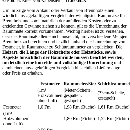
© Fotolia: Edler von Rabenstein - 116606448
Um im Zuge vom Ankauf oder Verkauf von Brennholz einen
wirklich aussagekräftigen Vergleich der wichtigsten Raummaße für
Brennholz und somit natürlich der anfallenden Kosten oder zu
erzielenden Gewinne ziehen zu können, gilt es die Umrechnung der
Raummaße korrekt vorzunehmen. Wichtig hierbei ist zu verstehen,
dass das Raummaß alleine nicht ausreicht, um verschiedene Mengen
Brennholz zu berechnen und letztlich anhand der Umrechnung von
Festmeter, in Raummeter zu Schüttraummeter zu vergleichen.
Die
Holzart, die Länge der Holzscheite oder Holzstücke, sowie
Aspekte hinsichtlich der Baumrinde müssen beachtet werden,
um letztlich eine korrekte und vollständige Umrechnung
und
damit einen aussagekräftigen Vergleich hinsichtlich Liefermenge
oder Preis zu erhalten.
Festmeter
Raummeter/Ster
Schichtraummet
(1m³
(Meter-Scheite,
(33cm-Scheite,
Holzvolumen
gespalten,
gestapelt)
ohne Luft)
gestapelt)
Festmeter
1,0 Fm
1,98 Rm (Buche)
1,61 Rm (Buche)
(1m³
Holzvolumen
1,80 Rm (Fichte)
1,55 Rm (Fichte)
ohne Luft)