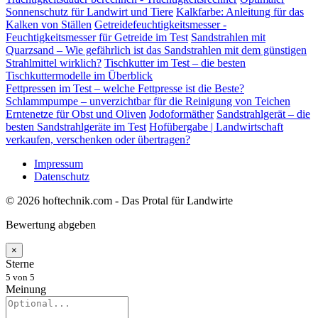
Sonnenschutz für Landwirt und Tiere
Kalkfarbe: Anleitung für das
Kalken von Ställen
Getreidefeuchtigkeitsmesser -
Feuchtigkeitsmesser für Getreide im Test
Sandstrahlen mit
Quarzsand – Wie gefährlich ist das Sandstrahlen mit dem günstigen
Strahlmittel wirklich?
Tischkutter im Test – die besten
Tischkuttermodelle im Überblick
Fettpressen im Test – welche Fettpresse ist die Beste?
Schlammpumpe – unverzichtbar für die Reinigung von Teichen
Erntenetze für Obst und Oliven
Jodoformäther
Sandstrahlgerät – die
besten Sandstrahlgeräte im Test
Hofübergabe | Landwirtschaft
verkaufen, verschenken oder übertragen?
Impressum
Datenschutz
© 2026 hoftechnik.com - Das Protal für Landwirte
Bewertung abgeben
×
Sterne
5
von 5
Meinung