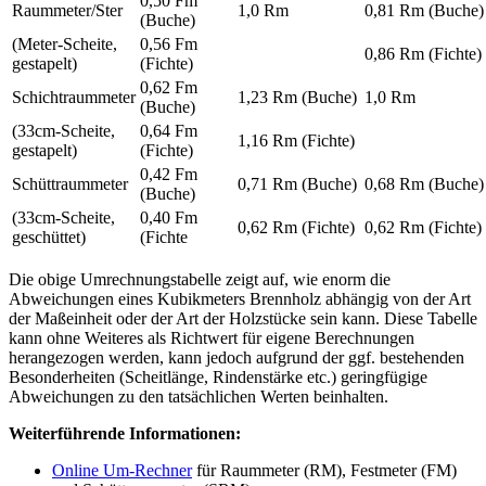
0,50 Fm
Raummeter/Ster
1,0 Rm
0,81 Rm (Buche)
(Buche)
(Meter-Scheite,
0,56 Fm
0,86 Rm (Fichte)
gestapelt)
(Fichte)
0,62 Fm
Schichtraummeter
1,23 Rm (Buche)
1,0 Rm
(Buche)
(33cm-Scheite,
0,64 Fm
1,16 Rm (Fichte)
gestapelt)
(Fichte)
0,42 Fm
Schüttraummeter
0,71 Rm (Buche)
0,68 Rm (Buche)
(Buche)
(33cm-Scheite,
0,40 Fm
0,62 Rm (Fichte)
0,62 Rm (Fichte)
geschüttet)
(Fichte
Die obige Umrechnungstabelle zeigt auf, wie enorm die
Abweichungen eines Kubikmeters Brennholz abhängig von der Art
der Maßeinheit oder der Art der Holzstücke sein kann. Diese Tabelle
kann ohne Weiteres als Richtwert für eigene Berechnungen
herangezogen werden, kann jedoch aufgrund der ggf. bestehenden
Besonderheiten (Scheitlänge, Rindenstärke etc.) geringfügige
Abweichungen zu den tatsächlichen Werten beinhalten.
Weiterführende Informationen:
Online Um-Rechner
für Raummeter (RM), Festmeter (FM)