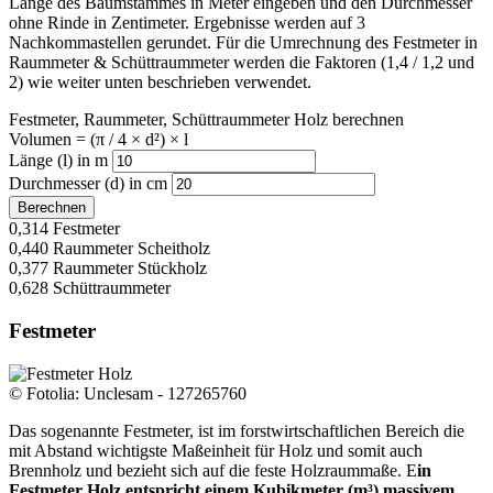
Länge des Baumstammes in Meter eingeben und den Durchmesser
ohne Rinde in Zentimeter. Ergebnisse werden auf 3
Nachkommastellen gerundet. Für die Umrechnung des Festmeter in
Raummeter & Schüttraummeter werden die Faktoren (1,4 / 1,2 und
2) wie weiter unten beschrieben verwendet.
Festmeter, Raummeter, Schüttraummeter Holz berechnen
Volumen = (π / 4 × d²) × l
Länge (l) in m
Durchmesser (d) in cm
Berechnen
0,314
Festmeter
0,440
Raummeter Scheitholz
0,377
Raummeter Stückholz
0,628
Schüttraummeter
Festmeter
© Fotolia: Unclesam - 127265760
Das sogenannte Festmeter, ist im forstwirtschaftlichen Bereich die
mit Abstand wichtigste Maßeinheit für Holz und somit auch
Brennholz und bezieht sich auf die feste Holzraummaße. E
in
Festmeter Holz entspricht einem Kubikmeter (m³) massivem