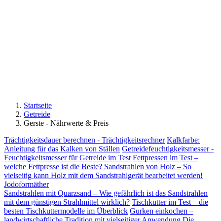
Startseite
Getreide
Gerste - Nährwerte & Preis
Trächtigkeitsdauer berechnen - Trächtigkeitsrechner
Kalkfarbe:
Anleitung für das Kalken von Ställen
Getreidefeuchtigkeitsmesser -
Feuchtigkeitsmesser für Getreide im Test
Fettpressen im Test –
welche Fettpresse ist die Beste?
Sandstrahlen von Holz – So
vielseitig kann Holz mit dem Sandstrahlgerät bearbeitet werden!
Jodoformäther
Sandstrahlen mit Quarzsand – Wie gefährlich ist das Sandstrahlen
mit dem günstigen Strahlmittel wirklich?
Tischkutter im Test – die
besten Tischkuttermodelle im Überblick
Gurken einkochen –
landwirtschaftliche Tradition mit vielseitiger Anwendung
Die