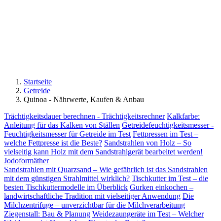
Startseite
Getreide
Quinoa - Nährwerte, Kaufen & Anbau
Trächtigkeitsdauer berechnen - Trächtigkeitsrechner
Kalkfarbe:
Anleitung für das Kalken von Ställen
Getreidefeuchtigkeitsmesser -
Feuchtigkeitsmesser für Getreide im Test
Fettpressen im Test –
welche Fettpresse ist die Beste?
Sandstrahlen von Holz – So
vielseitig kann Holz mit dem Sandstrahlgerät bearbeitet werden!
Jodoformäther
Sandstrahlen mit Quarzsand – Wie gefährlich ist das Sandstrahlen
mit dem günstigen Strahlmittel wirklich?
Tischkutter im Test – die
besten Tischkuttermodelle im Überblick
Gurken einkochen –
landwirtschaftliche Tradition mit vielseitiger Anwendung
Die
Milchzentrifuge – unverzichtbar für die Milchverarbeitung
Ziegenstall: Bau & Planung
Weidezaungeräte im Test – Welcher