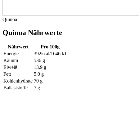
Quinoa
Quinoa Nährwerte
Nährwert
Pro 100g
Energie
392kcal/1646 kJ
Kalium
536 g
Eiweiß
13,9 g
Fett
5,0 g
Kohlenhydrate
70 g
Ballaststoffe
7 g