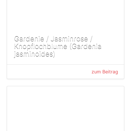
Gardenie / Jasminrose /
Knopflochblume (Gardenia
jasminoides)
zum Beitrag