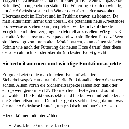
Tragen der Arbeitshose angenehm oder (im Falle eines unpassenden
Schnittes) unangenehm gestaltet. Die Fütterung ist zudem wichtig,
um die Arbeitshose auch im Winter oder aber in der nasskalten
Übergangszeit im Herbst und im Frühling tragen zu können. Da
man leider nicht immer und überall, die potenziell neue Arbeitshose
probeweise anziehen kann, empfehlen wir beim Kauf direkte
Vergleiche mit dem vergangenen Modell anzustellen. Wie gut saß
die alte Arbeitshose und wie passend war sie für den Einsatz? Wenn
sie überzeugt von ihrem alten Modell waren, dann achten sie beim
Schnitt wie auch der Fütterung der neuen Hose darauf, dass diese
der alten ähnlich ist oder aber ihr (im besten Falle) gleicht.
Sicherheitsnormen und wichtige Funktionsaspekte
Zu guter Letzt sollte man in jedem Fall auf wichtige
Sicherheitsaspekte und natürlich die Funktionalität der Arbeitshose
achten. Allem voran die Sicherheitsaspekte lassen sich dank der
europaweit genormten EN-Normen leicht festlegen und somit
auswählen. Die Funktionsaspekte sind hierbei weit individueller als
die Sicherheitsnormen. Denn hier geht es schlicht weg darum, was
die neue Arbeitshose braucht, um praktisch und nutzbar zu sein.
Hierzu können mitunter zählen:
Zusätzliche / mehrere Taschen