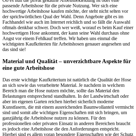
Ob es nun die privat gekaufte Arbeitsbekleidung ist oder eine
passende Arbeitshose für die private Nutzung. Wer sich eine
hochwertige Arbeitshose kaufen möchte, der steht nicht selten vor
der sprichwörtlichen Qual der Wahl. Denn Angebote gibt es im
Fachhandel wie auch im Internet reichlich und so fällt die Auswahl
oftmals denkbar schwer. Doch wer weiß, worauf es beim Kauf einer
hochwertigen Hose ankommt, der kann seine Wahl durchaus ohne
Angst vor einem Fehlkauf treffen. Wir haben uns einmal die
wichtigsten Kaufkriterien für Arbeitshosen genauer angesehen und
das sind sie!
Material und Qualität – unverzichtbare Aspekte für
eine gute Arbeitshose
Das erste wichtige Kaufkriterium ist natürlich die Qualität der Hose
an sich sowie das verarbeitete Material. Je nachdem in welchem
Bereich man die Hose nutzen möchte, sollte das Material den
Belastungen entsprechend standhalten. In der Landwirtschaft oder
aber im eigenen Garten reichen hierbei sicherlich moderne
Kunstfasern, die mit einem ausreichenden Baumwollanteil vermischt
sind und somit alle wichtigen Eigenschaften mit sich bringen, um
ganzjährig die Arbeitshose nutzen zu können. Für den
professionellen oder privaten Einsatz in anderen Bereichen braucht
es jedoch eine Arbeitshose die den Anforderungen entspricht.
Hierbei sind es allem voran besondere Eigenschaften wie der Schutz