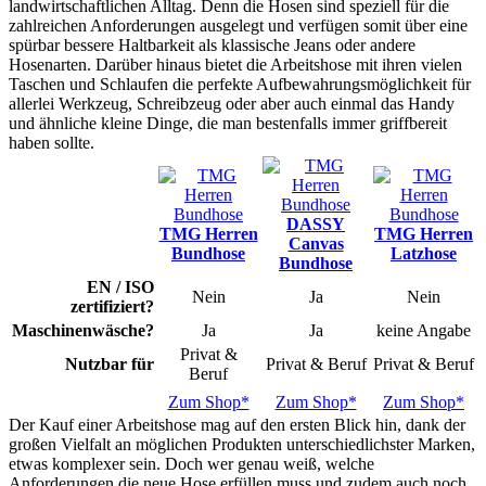
landwirtschaftlichen Alltag. Denn die Hosen sind speziell für die
zahlreichen Anforderungen ausgelegt und verfügen somit über eine
spürbar bessere Haltbarkeit als klassische Jeans oder andere
Hosenarten. Darüber hinaus bietet die Arbeitshose mit ihren vielen
Taschen und Schlaufen die perfekte Aufbewahrungsmöglichkeit für
allerlei Werkzeug, Schreibzeug oder aber auch einmal das Handy
und ähnliche kleine Dinge, die man bestenfalls immer griffbereit
haben sollte.
DASSY
TMG Herren
TMG Herren
Canvas
Bundhose
Latzhose
Bundhose
EN / ISO
Nein
Ja
Nein
zertifiziert?
Maschinenwäsche?
Ja
Ja
keine Angabe
Privat &
Nutzbar für
Privat & Beruf
Privat & Beruf
Beruf
Zum Shop*
Zum Shop*
Zum Shop*
Der Kauf einer Arbeitshose mag auf den ersten Blick hin, dank der
großen Vielfalt an möglichen Produkten unterschiedlichster Marken,
etwas komplexer sein. Doch wer genau weiß, welche
Anforderungen die neue Hose erfüllen muss und zudem auch noch