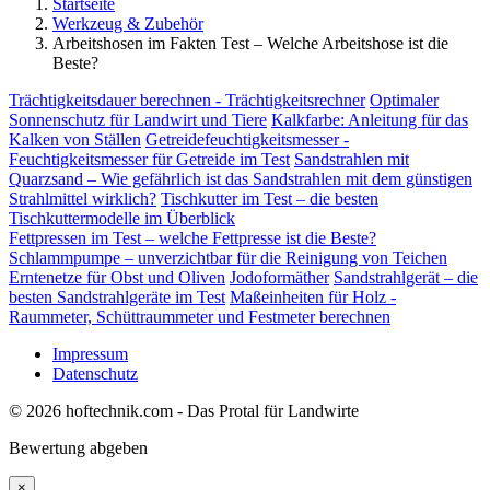
Startseite
Werkzeug & Zubehör
Arbeitshosen im Fakten Test – Welche Arbeitshose ist die
Beste?
Trächtigkeitsdauer berechnen - Trächtigkeitsrechner
Optimaler
Sonnenschutz für Landwirt und Tiere
Kalkfarbe: Anleitung für das
Kalken von Ställen
Getreidefeuchtigkeitsmesser -
Feuchtigkeitsmesser für Getreide im Test
Sandstrahlen mit
Quarzsand – Wie gefährlich ist das Sandstrahlen mit dem günstigen
Strahlmittel wirklich?
Tischkutter im Test – die besten
Tischkuttermodelle im Überblick
Fettpressen im Test – welche Fettpresse ist die Beste?
Schlammpumpe – unverzichtbar für die Reinigung von Teichen
Erntenetze für Obst und Oliven
Jodoformäther
Sandstrahlgerät – die
besten Sandstrahlgeräte im Test
Maßeinheiten für Holz -
Raummeter, Schüttraummeter und Festmeter berechnen
Impressum
Datenschutz
© 2026 hoftechnik.com - Das Protal für Landwirte
Bewertung abgeben
×