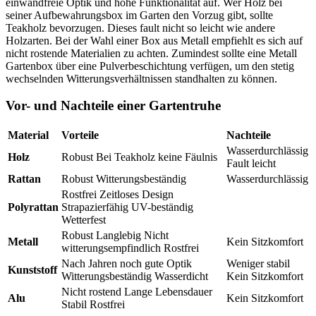
einwandfreie Optik und hohe Funktionalität auf. Wer Holz bei
seiner Aufbewahrungsbox im Garten den Vorzug gibt, sollte
Teakholz bevorzugen. Dieses fault nicht so leicht wie andere
Holzarten. Bei der Wahl einer Box aus Metall empfiehlt es sich auf
nicht rostende Materialien zu achten. Zumindest sollte eine Metall
Gartenbox über eine Pulverbeschichtung verfügen, um den stetig
wechselnden Witterungsverhältnissen standhalten zu können.
Vor- und Nachteile einer Gartentruhe
Material
Vorteile
Nachteile
Wasserdurchlässig
Holz
Robust Bei Teakholz keine Fäulnis
Fault leicht
Rattan
Robust Witterungsbeständig
Wasserdurchlässig
Rostfrei Zeitloses Design
Polyrattan
Strapazierfähig UV-beständig
Wetterfest
Robust Langlebig Nicht
Metall
Kein Sitzkomfort
witterungsempfindlich Rostfrei
Nach Jahren noch gute Optik
Weniger stabil
Kunststoff
Witterungsbeständig Wasserdicht
Kein Sitzkomfort
Nicht rostend Lange Lebensdauer
Alu
Kein Sitzkomfort
Stabil Rostfrei