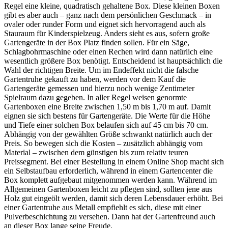
Regel eine kleine, quadratisch gehaltene Box. Diese kleinen Boxen
gibt es aber auch – ganz nach dem persönlichen Geschmack – in
ovaler oder runder Form und eignet sich hervorragend auch als
Stauraum für Kinderspielzeug. Anders sieht es aus, sofern große
Gartengeräte in der Box Platz finden sollen. Für ein Säge,
Schlagbohrmaschine oder einen Rechen wird dann natürlich eine
wesentlich größere Box benötigt. Entscheidend ist hauptsächlich die
Wahl der richtigen Breite. Um im Endeffekt nicht die falsche
Gartentruhe gekauft zu haben, werden vor dem Kauf die
Gartengeräte gemessen und hierzu noch wenige Zentimeter
Spielraum dazu gegeben. In aller Regel weisen genormte
Gartenboxen eine Breite zwischen 1,50 m bis 1,70 m auf. Damit
eignen sie sich bestens für Gartengeräte. Die Werte für die Höhe
und Tiefe einer solchen Box belaufen sich auf 45 cm bis 70 cm.
Abhängig von der gewählten Größe schwankt natürlich auch der
Preis. So bewegen sich die Kosten – zusätzlich abhängig vom
Material – zwischen dem günstigen bis zum relativ teuren
Preissegment. Bei einer Bestellung in einem Online Shop macht sich
ein Selbstaufbau erforderlich, während in einem Gartencenter die
Box komplett aufgebaut mitgenommen werden kann. Während im
Allgemeinen Gartenboxen leicht zu pflegen sind, sollten jene aus
Holz gut eingeölt werden, damit sich deren Lebensdauer erhöht. Bei
einer Gartentruhe aus Metall empfiehlt es sich, diese mit einer
Pulverbeschichtung zu versehen. Dann hat der Gartenfreund auch
an dieser Box lange seine Freude.