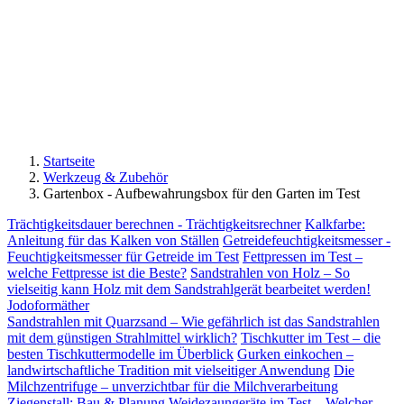
Startseite
Werkzeug & Zubehör
Gartenbox - Aufbewahrungsbox für den Garten im Test
Trächtigkeitsdauer berechnen - Trächtigkeitsrechner
Kalkfarbe:
Anleitung für das Kalken von Ställen
Getreidefeuchtigkeitsmesser -
Feuchtigkeitsmesser für Getreide im Test
Fettpressen im Test –
welche Fettpresse ist die Beste?
Sandstrahlen von Holz – So
vielseitig kann Holz mit dem Sandstrahlgerät bearbeitet werden!
Jodoformäther
Sandstrahlen mit Quarzsand – Wie gefährlich ist das Sandstrahlen
mit dem günstigen Strahlmittel wirklich?
Tischkutter im Test – die
besten Tischkuttermodelle im Überblick
Gurken einkochen –
landwirtschaftliche Tradition mit vielseitiger Anwendung
Die
Milchzentrifuge – unverzichtbar für die Milchverarbeitung
Ziegenstall: Bau & Planung
Weidezaungeräte im Test – Welcher