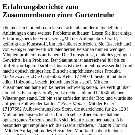
Erfahrungsberichte zum
Zusammenbauen einer Gartentruhe
Die meisten Gartenboxen lassen sich anhand der mitgelieferten
Anleitungen ohne weitere Probleme aufbauen. Lesen Sie hier einige
Erfahrungsberichte von Usern. „Mit der Auflagenbox Oxid7,
gefertigt aus Kunststoff, bin ich äußerst zufrieden. Sie lässt sich auch
von weniger handwerklich talentierten Personen binnen weniger
Minuten problemlos aufbauen. Der Transport ist, dank des geringen
Gewichts, kein Problem. Der Stauraum ist ausreichend für bis zu
fünf Sitzauflagen. Darüber hinaus ist die Gartenbox wasserdicht und
macht optisch einiges her. Ein sehr empfehlenswertes Produkt.
Meike Fischer
„Die Gartenbox Keter 17198710 besticht mit ihrer
edlen Holzoptik, besteht jedoch aus Kunststoff. Mit dem
Zusammenbau hatte ich keinerlei Schwierigkeiten. Sie verfügt über
ein hohes Fassungsvermögen, ist recht stabil und hält sämtlichen
Witterungen stand. Ich bin sehr zufrieden mit der Box und würde sie
auf jeden Fall wieder kaufen.“
Peter Müller
„Mit der Keter
17197662 Aufbewahrungsbox Store, die ausreichend für 2 x 120 l
Mülltonnen ausreichend ist, bin ich sehr zufrieden. Sie hat ein
optisch gutes Äußeres und ließ sich leicht zusammenbauen. Als
besonders gut empfinde ich die Gasdruckfedern.“
Jasmin Conrad
„Mit der Auflagenbox des Herstellers Moorland habe ich einen