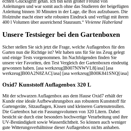
echten Glücksgriff getan. Ich bin kein großer Freund von
Anleitungen und war somit auch ohne das Studieren der beigefügten
Anleitung binnen 30 Minuten in der Lage, die Box aufzubauen. Die
Holztruhe macht einer sehr robusten Eindruck und verfügt mit ihrem
400 l Volumen über ausreichend Stauraum.“
Vivienne Haberland
Unsere Testsieger bei den Gartenboxen
Sicher stellen Sie sich jetzt die Frage, welche Auflagenbox für den
Garten nun die Richtige ist? Wir haben uns für Sie ins Zeug gelegt
und einige Tests vorgenommen. Im Nachfolgenden finden Sie
unsere vier Favoriten, den Test Vergleich der Gartenboxen eindeutig
gewonnen haben. [asa werkzeug]B007NNWVL8[/asa] [asa
werkzeug]B00A2N8ZAC[/asa] [asa werkzeug]B00K841SNQ[/asa]
Oxid7 Kunststoff Auflagenbox 320 L
Mit der schwarzen Auflagenbox aus dem Hause Oxid7 erhält der
Kunde eine ideale Aufbewahrungsbox aus robustem Kunststoff für
Gartengeräte, Sitzauflagen, Kissen und kleineren Gartenutensilien.
Die Gartenbox hat ein Fassungsvolumen von 320 Litern. Dabei
besticht sie durch eine besonders hochwertige Verarbeitung und ihre
UV-Beständigkeit sowie Wasserdichtheit. So können auch weniger
gute Witterungsverhältnisse dieser Auflagenbox nichts anhaben.