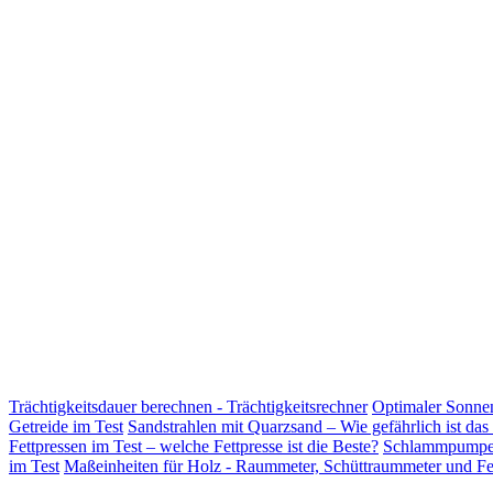
Trächtigkeitsdauer berechnen - Trächtigkeitsrechner
Optimaler Sonnen
Getreide im Test
Sandstrahlen mit Quarzsand – Wie gefährlich ist das
Fettpressen im Test – welche Fettpresse ist die Beste?
Schlammpumpe –
im Test
Maßeinheiten für Holz - Raummeter, Schüttraummeter und Fe