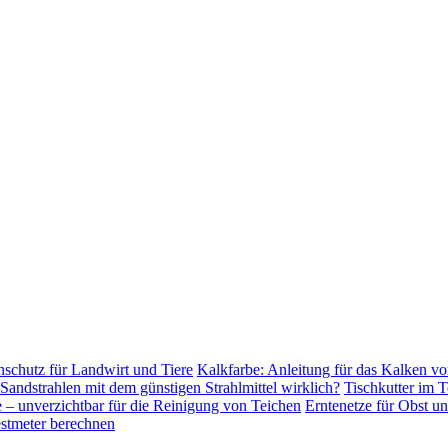
schutz für Landwirt und Tiere
Kalkfarbe: Anleitung für das Kalken vo
 Sandstrahlen mit dem günstigen Strahlmittel wirklich?
Tischkutter im T
 unverzichtbar für die Reinigung von Teichen
Erntenetze für Obst u
stmeter berechnen