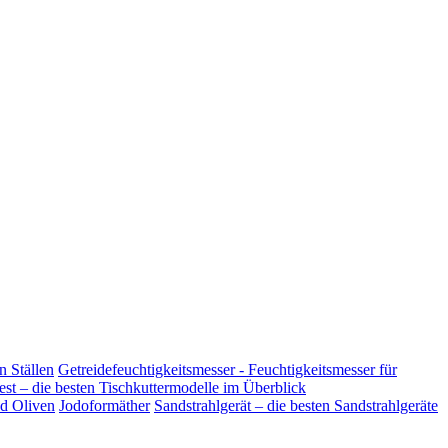
n Ställen
Getreidefeuchtigkeitsmesser - Feuchtigkeitsmesser für
est – die besten Tischkuttermodelle im Überblick
nd Oliven
Jodoformäther
Sandstrahlgerät – die besten Sandstrahlgeräte