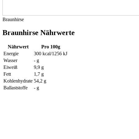
Braunhirse
Braunhirse Nährwerte
Nährwert
Pro 100g
Energie
300 kcal/1256 kJ
Wasser
- g
Eiweiß
9,9 g
Fett
1,7 g
Kohlenhydrate
54,2 g
Ballaststoffe
- g