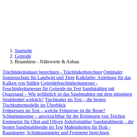
Startseite
Getreide
Braunhirse - Nährwerte & Anbau
Trächtigkeitsdauer berechnen - Trächtigkeitsrechner
Optimaler
Sonnenschutz für Landwirt und Tiere
Kalkfarbe: Anleitung für das
Kalken von Ställen
Getreidefeuchtigkeitsmesser -
Feuchtigkeitsmesser für Getreide im Test
Sandstrahlen mit
Quarzsand – Wie gefährlich ist das Sandstrahlen mit dem günstigen
Strahlmittel wirklich?
Tischkutter im Test – die besten
Tischkuttermodelle im Überblick
Fettpressen im Test – welche Fettpresse ist die Beste?
Schlammpumpe – unverzichtbar für die Reinigung von Teichen
Erntenetze für Obst und Oliven
Jodoformäther
Sandstrahlgerät – die
besten Sandstrahlgeräte im Test
Maßeinheiten für Holz -
Raummeter, Schüttraummeter und Festmeter berechnen